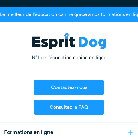
aîtres inscrits
99,6% de satisfaction
2,5 mil
N°1 de l'éducation canine en ligne
Contactez-nous
Consultez la FAQ
Formations en ligne