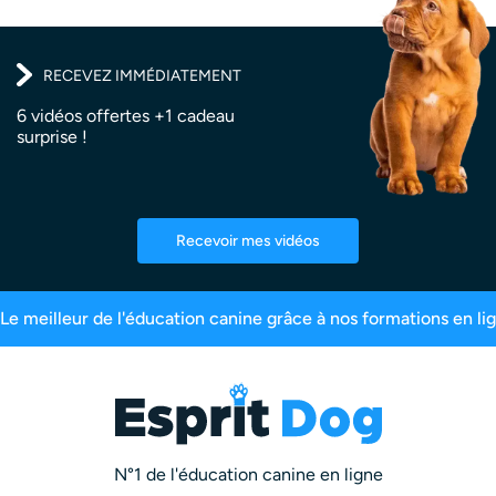
RECEVEZ IMMÉDIATEMENT
6 vidéos offertes +1 cadeau
surprise !
Recevoir mes vidéos
s
Plus de 550 millions de vues
Le meilleur de 
N°1 de l'éducation canine en ligne