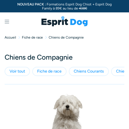
NOUVEAU PACK :
Formations Esprit Dog Chiot + Esprit Dog
Family à 89€ au lieu de
438€
Menu
Accueil
Fiche de race
Chiens de Compagnie
Chiens de Compagnie
Voir tout
Fiche de race
Chiens Courants
Chiens