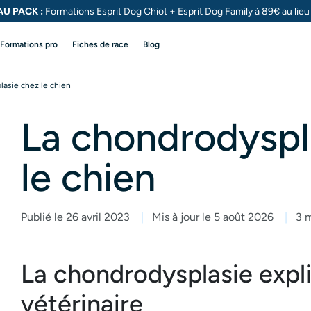
U PACK :
Formations Esprit Dog Chiot + Esprit Dog
Family à 89€ au lie
Formations pro
Fiches de race
Blog
lasie chez le chien
La chondrodyspl
le chien
Publié le 26 avril 2023
Mis à jour le 5 août 2026
3 m
La chondrodysplasie expl
vétérinaire