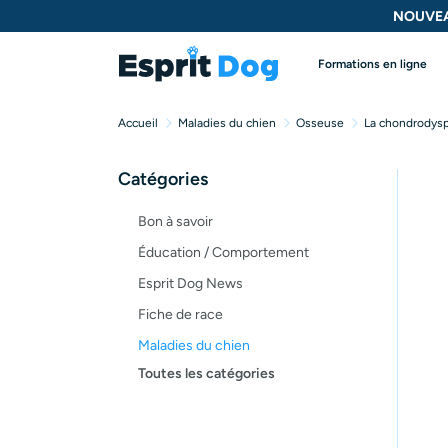
NOUVEA
Formations en ligne
Accueil
Maladies du chien
Osseuse
La chondrodysp
Catégories
Bon à savoir
Éducation / Comportement
Esprit Dog News
Fiche de race
Maladies du chien
Toutes les catégories
Opinion
Santé, bien-être
Test de produit