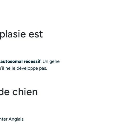
plasie est
 autosomal récessif
. Un gène
’il ne le développe pas.
 de chien
nter Anglais.