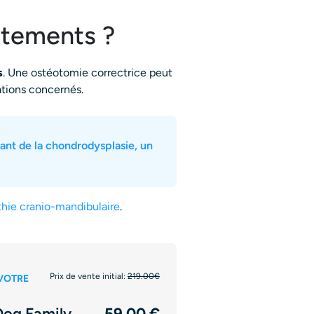
aitements ?
s
. Une ostéotomie correctrice peut
ations concernés.
ant de la chondrodysplasie, un
thie cranio-mandibulaire
.
Prix de vente initial:
219.00€
VOTRE
Dog Family
59.00 €