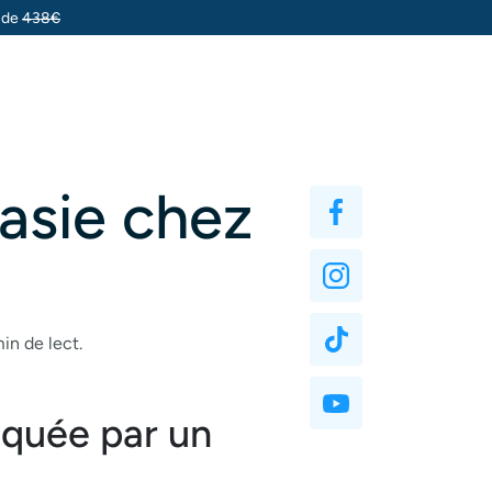
u de
438€
asie chez
in de lect.
iquée par un