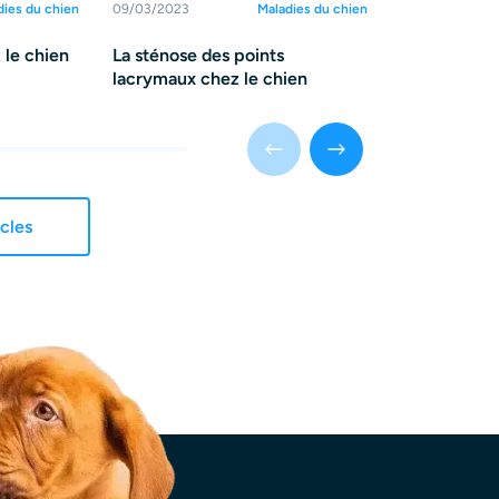
dies du chien
09/03/2023
Maladies du chien
09/03/2023
 le chien
La sténose des points
Le trichiasi
lacrymaux chez le chien
icles