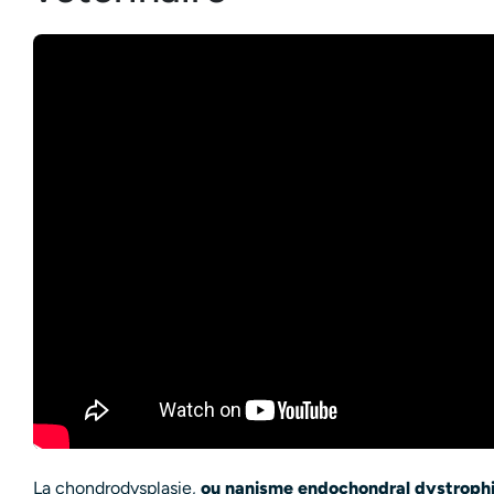
La chondrodysplasie,
ou nanisme endochondral dystroph