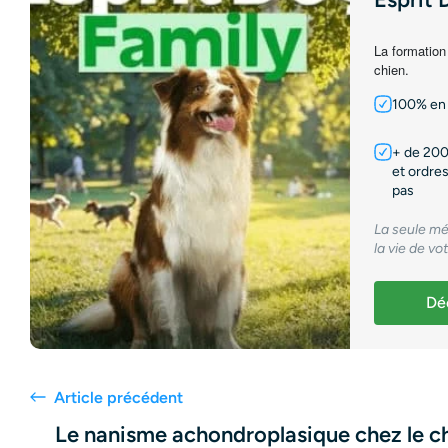
La formation
chien.
100% en 
+ de 200
et ordres
pas
La seule mé
la vie de vo
Déc
Article précédent
Le nanisme achondroplasique chez le c