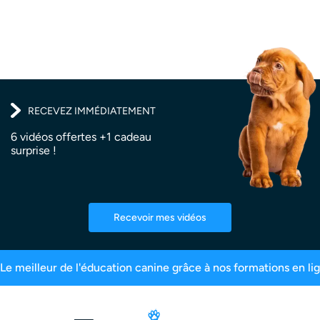
RECEVEZ IMMÉDIATEMENT
6 vidéos offertes +1 cadeau
surprise !
Recevoir mes vidéos
îtres inscrits
99,6% de satisfaction
2,5 milli