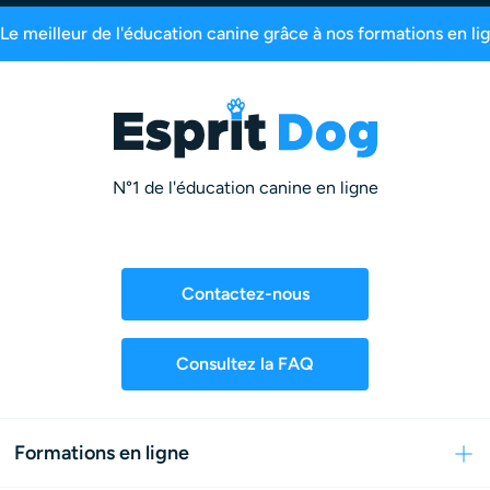
ligne
Plus de 200 000 maîtres inscrits
99,6% 
N°1 de l'éducation canine en ligne
Contactez-nous
Consultez la FAQ
Formations en ligne