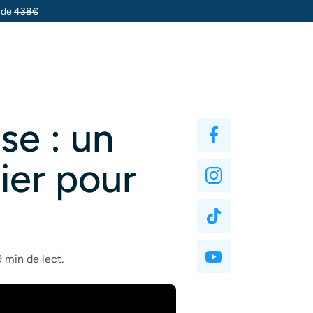
u de
438€
se : un
ier pour
9 min de lect.