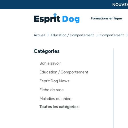
NOUVEA
Formations en ligne
Accueil
Éducation / Comportement
Comportement
Catégories
Bon à savoir
Éducation / Comportement
Esprit Dog News
Fiche de race
Maladies du chien
Toutes les catégories
Opinion
Santé, bien-être
Test de produit