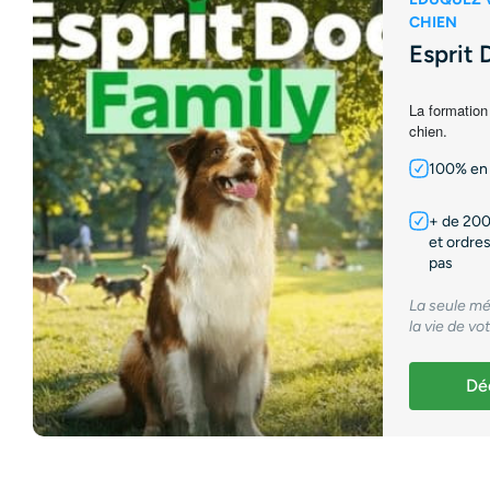
CHIEN
Esprit 
La formation
chien.
100% en 
+ de 200
et ordres
pas
La seule mé
la vie de vo
Déc