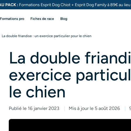
U PACK :
Formations Esprit Dog Chiot + Esprit Dog
Family à 89€ au lie
Formations pro
Fiches de race
Blog
La double friandise : un exercice particulier pour le chien
La double friandi
exercice particul
le chien
Publié le 16 janvier 2023
Mis à jour le 5 août 2026