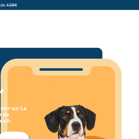
u de
438€
voir sur Le
r de
buch