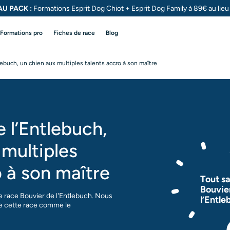
U PACK :
Formations Esprit Dog Chiot + Esprit Dog
Family à 89€ au lie
Formations pro
Fiches de race
Blog
lebuch, un chien aux multiples talents accro à son maître
 l’Entlebuch,
 multiples
o à son maître
Tout sa
Bouvie
e race Bouvier de l'Entlebuch. Nous
l’Entle
de cette race comme le