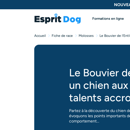
NOUVEA
Formations en ligne
Accueil
Fiche de race
Molosses
Le Bouvier de l’Ent
Le Bouvier de
un chien aux
talents accr
Partez à la découverte du chien d
évoquons les points importants 
comportement...