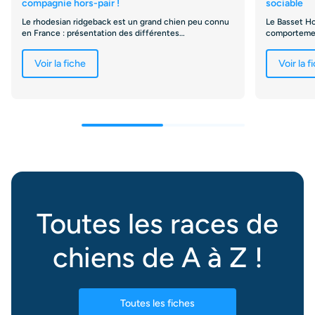
compagnie hors-pair !
sociable
Le rhodesian ridgeback est un grand chien peu connu
Le Basset Ho
en France : présentation des différentes
comportement
caractéristiques de la race ici.
tout dans ce
Voir la fiche
Voir la f
Toutes les races de
chiens de A à Z !
Toutes les fiches