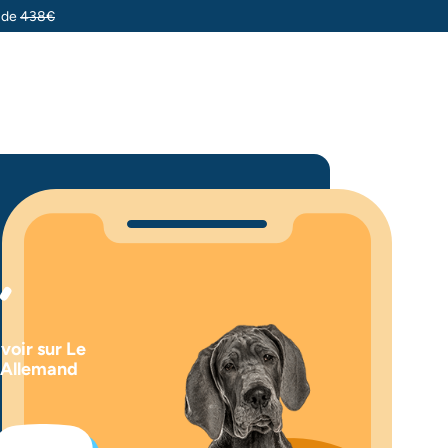
u de
438€
voir sur Le
 Allemand