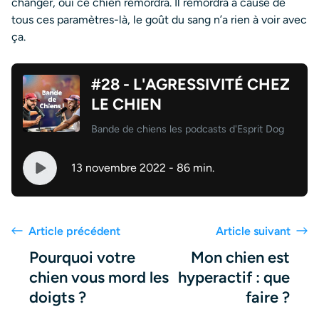
changer, oui ce chien remordra. Il remordra à cause de
tous ces paramètres-là, le goût du sang n’a rien à voir avec
ça.
#28 - L'AGRESSIVITÉ CHEZ
LE CHIEN
Bande de chiens les podcasts d'Esprit Dog
13 novembre 2022 - 86 min.
Article précédent
Article suivant
Pourquoi votre
Mon chien est
chien vous mord les
hyperactif : que
doigts ?
faire ?