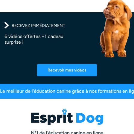
RECEVEZ IMMÉDIATEMENT
6 vidéos offertes +1 cadeau
surprise !
Recevoir mes vidéos
0 maîtres inscrits
99,6% de satisfaction
2,5 m
N°1 de l'éducation canine en ligne