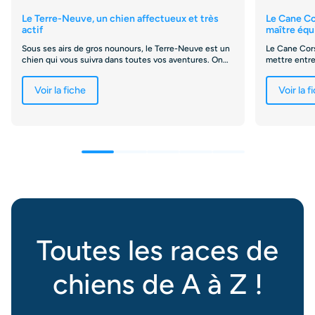
Le Terre-Neuve, un chien affectueux et très
Le Cane Co
actif
maître équi
Sous ses airs de gros nounours, le Terre-Neuve est un
Le Cane Cor
chien qui vous suivra dans toutes vos aventures. On
mettre entre 
vous en parle en détail ici !
cette race d
Voir la fiche
Voir la f
Toutes les races de
chiens de A à Z !