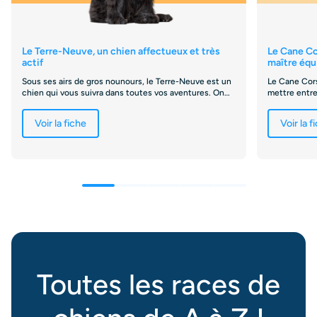
Le Terre-Neuve, un chien affectueux et très
Le Cane Co
actif
maître équi
Sous ses airs de gros nounours, le Terre-Neuve est un
Le Cane Cor
chien qui vous suivra dans toutes vos aventures. On
mettre entre 
vous en parle en détail ici !
cette race d
Voir la fiche
Voir la f
Toutes les races de