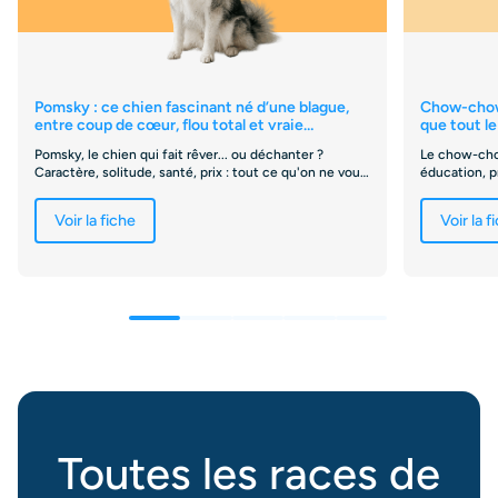
Pomsky : ce chien fascinant né d’une blague,
Chow-chow 
entre coup de cœur, flou total et vraie
que tout l
vigilance
Pomsky, le chien qui fait rêver... ou déchanter ?
Le chow-cho
Caractère, solitude, santé, prix : tout ce qu'on ne vous
éducation, pr
dit pas avant d'adopter.
vérité sur c
Voir la fiche
Voir la f
Toutes les races de