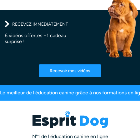
RECEVEZ IMMÉDIATEMENT
6 vidéos offertes +1 cadeau
surprise !
Recevoir mes vidéos
res inscrits
99,6% de satisfaction
2,5 millio
N°1 de l'éducation canine en ligne