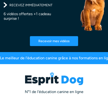
RECEVEZ IMMÉDIATEMENT
6 vidéos offertes +1 cadeau
surprise !
Recevoir mes vidéos
onnés
Plus de 550 millions de vues
Le meilleu
N°1 de l'éducation canine en ligne