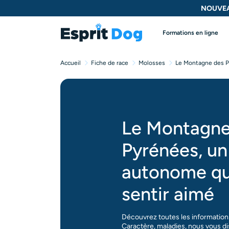
NOUVEA
Formations en ligne
Accueil
Fiche de race
Molosses
Le Montagne des Py
Le Montagne
Pyrénées, un
autonome qui
sentir aimé
Découvrez toutes les information
Caractère, maladies, nous vous di