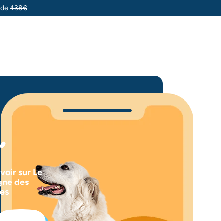
u de
438€
voir sur Le
ne des
es