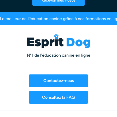
Recevoir mes vidéos
res inscrits
99,6% de satisfaction
2,5 million
N°1 de l'éducation canine en ligne
Contactez-nous
Consultez la FAQ