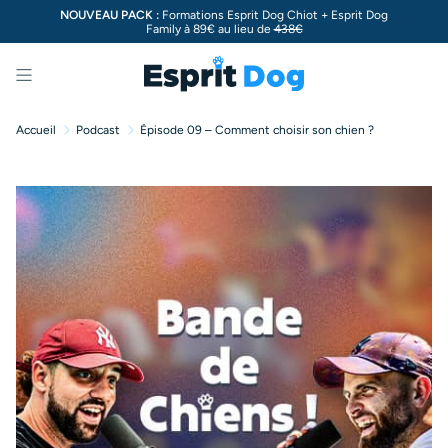
NOUVEAU PACK :
Formations Esprit Dog Chiot + Esprit Dog
Family à 89€ au lieu de
438€
Menu
Accueil
Podcast
Épisode 09 – Comment choisir son chien ?