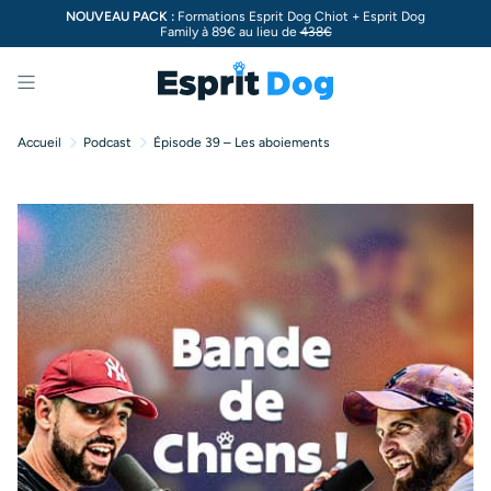
NOUVEAU PACK :
Formations Esprit Dog Chiot + Esprit Dog
Family à 89€ au lieu de
438€
Menu
Accueil
Podcast
Épisode 39 – Les aboiements