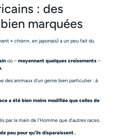
icains : des
s bien marquées
ement «
chien
», en japonais) a un peu fait du
ain
où –
moyennant quelques croisements
–
n
.
 des animaux d’un genre bien particulier : à
ace a été bien moins modifiée que celles de
ués par la main de l’Homme que d’autres races.
lu de peu pour qu’ils disparaissent
…