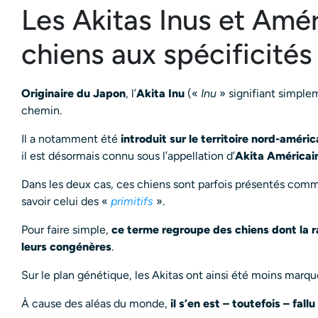
Les Akitas Inus et Amér
chiens aux spécificité
Originaire du Japon
, l’
Akita Inu
(«
Inu
» signifiant simpl
chemin.
Il a notamment été
introduit sur le territoire nord-améric
il est désormais connu sous l’appellation d’
Akita Américai
Dans les deux cas, ces chiens sont parfois présentés comme
savoir celui des «
primitifs
».
Pour faire simple,
ce terme regroupe des chiens dont la r
leurs congénères
.
Sur le plan génétique, les Akitas ont ainsi été moins marq
À cause des aléas du monde,
il s’en est – toutefois – fal