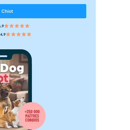
 Chiot
,9
4,9