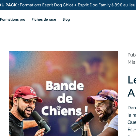
U PACK :
Formations Esprit Dog Chiot + Esprit Dog
Family à 89€ au lie
Formations pro
Fiches de race
Blog
Pub
Mis
L
A
Dan
la r
Que
Est-