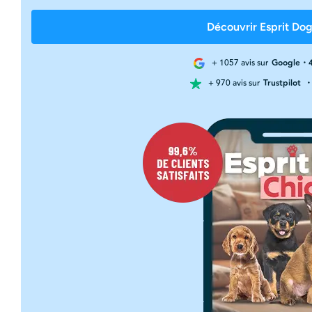
Découvrir Esprit Dog
+ 1057 avis sur
Google・4
+ 970 avis sur
Trustpilot
・