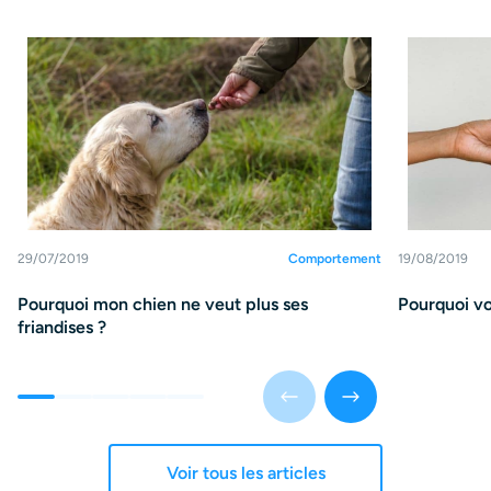
29/07/2019
Comportement
19/08/2019
Pourquoi mon chien ne veut plus ses
Pourquoi vo
friandises ?
Voir tous les articles