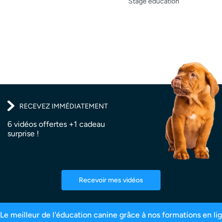
Stage éducation
RECEVEZ IMMÉDIATEMENT
6 vidéos offertes +1 cadeau
surprise !
Recevoir mes vidéos
es inscrits
99,6% de satisfaction
2,5 million