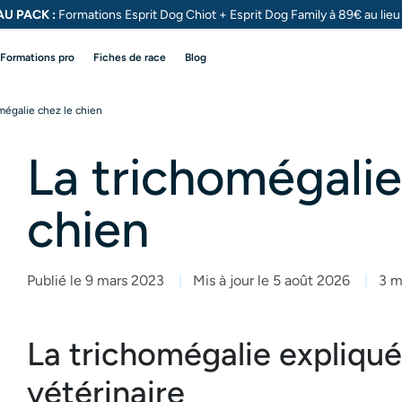
U PACK :
Formations Esprit Dog Chiot + Esprit Dog
Family à 89€ au lie
Formations pro
Fiches de race
Blog
mégalie chez le chien
La trichomégalie
chien
Publié le 9 mars 2023
Mis à jour le 5 août 2026
3 m
La trichomégalie expliqué
vétérinaire