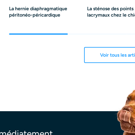
La hernie diaphragmatique
La sténose des points
péritonéo-péricardique
lacrymaux chez le ch
Voir tous les art
mmédiatement