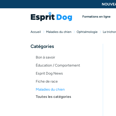
NOUVEA
Formations en ligne
Accueil
Maladies du chien
Ophtalmologie
La tricho
Catégories
Bon à savoir
Éducation / Comportement
Esprit Dog News
Fiche de race
Maladies du chien
Toutes les catégories
Opinion
Santé, bien-être
Test de produit