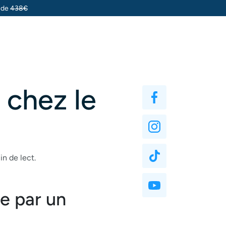
u de
438€
 chez le
in de lect.
e par un