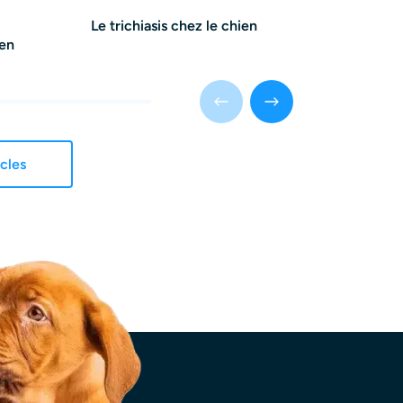
Le trichiasis chez le chien
Le prolapsus
ien
lacrymale c
icles