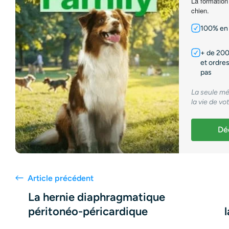
La formation
chien.
100% en 
+ de 200
et ordres
pas
La seule mé
la vie de vo
Déc
Article précédent
La hernie diaphragmatique
péritonéo-péricardique