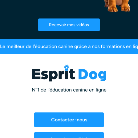
Recevoir mes vidéos
res inscrits
99,6% de satisfaction
2,5 million
N°1 de l'éducation canine en ligne
Contactez-nous