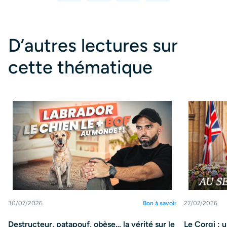
D’autres lectures sur
cette thématique
30/07/2026
Bon à savoir
27/07/2026
Destructeur, patapouf, obèse… la vérité sur le
Le Corgi : 