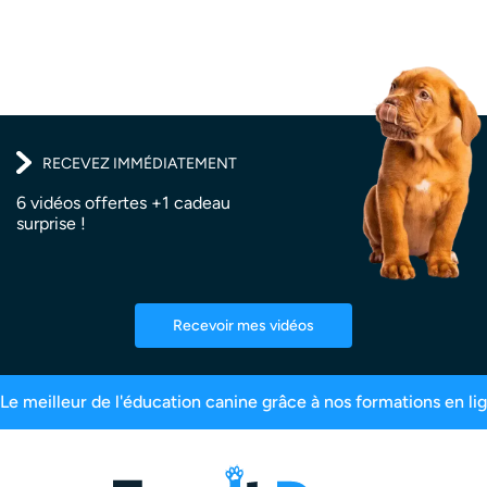
RECEVEZ IMMÉDIATEMENT
6 vidéos offertes +1 cadeau
surprise !
Recevoir mes vidéos
aîtres inscrits
99,6% de satisfaction
2,5 mil