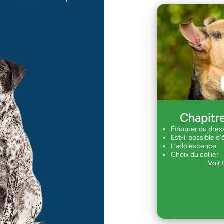
Ch
Chapitre
Assis
Éduquer ou dres
Couch
Est-il possible d
Le rap
L’adolescence
Le rapp
Choix du collier
Voir 