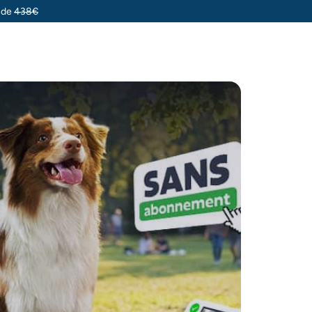
u de
438€