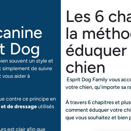
Les 6 ch
canine
la métho
it Dog
éduquer 
chien
ien souvent un style et
 simplement de suivre
 vous aider à
Esprit Dog Family vous acc
votre chien, qu'importe sa r
ue contre ce principe en
À travers 6 chapitres et pl
n et de dressage
utilisés
comment éduquer votre chien
que vous souhaitez et bien p
rs est clair afin que