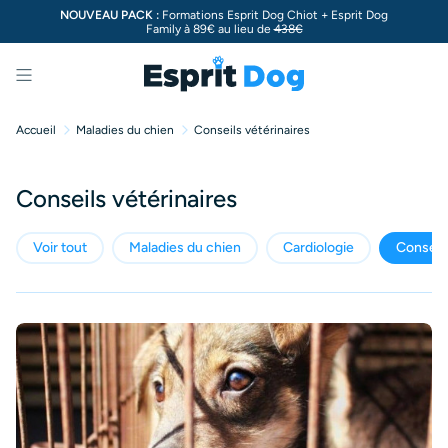
NOUVEAU PACK :
Formations Esprit Dog Chiot + Esprit Dog
Family à 89€ au lieu de
438€
Menu
Accueil
Maladies du chien
Conseils vétérinaires
Conseils vétérinaires
Voir tout
Maladies du chien
Cardiologie
Conseils