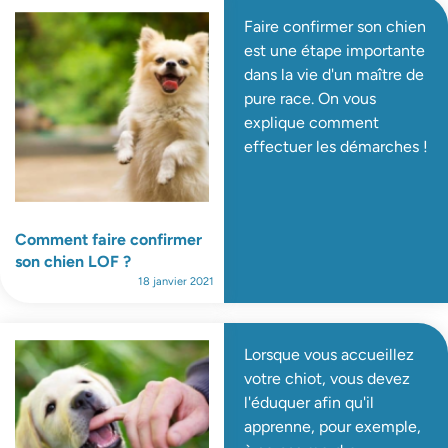
Faire confirmer son chien
est une étape importante
dans la vie d'un maître de
pure race. On vous
explique comment
effectuer les démarches !
Comment faire confirmer
son chien LOF ?
18 janvier 2021
Lorsque vous accueillez
votre chiot, vous devez
l'éduquer afin qu'il
apprenne, pour exemple,