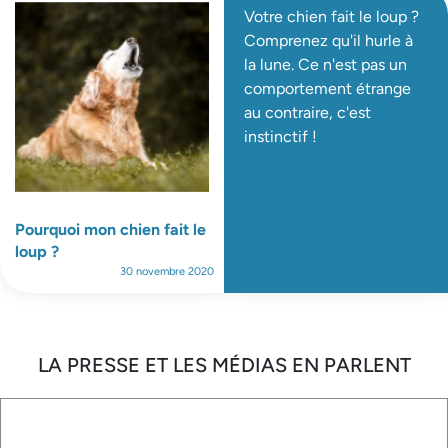
Votre chien fait le loup ?
Comprenez qu'il hurle à
la lune. Ce n'est pas un
comportement étrange
au contraire, c'est
instinctif !
Pourquoi mon chien fait le
loup ?
30 novembre 2020
LA PRESSE ET LES MÉDIAS EN PARLENT