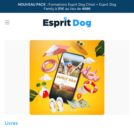
NOUVEAU PACK :
Formations Esprit Dog Chiot + Esprit Dog
Family à 89€ au lieu de
438€
Menu
Livres