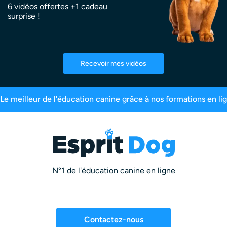
6 vidéos offertes +1 cadeau
surprise !
Recevoir mes vidéos
 maîtres inscrits
99,6% de satisfaction
2,5 m
N°1 de l'éducation canine en ligne
Contactez-nous