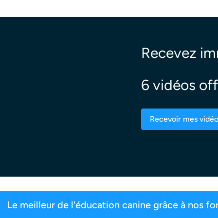
Recevez i
6 vidéos off
Recevoir mes vidé
de 200 000 maîtres inscrits
99,6% de satis