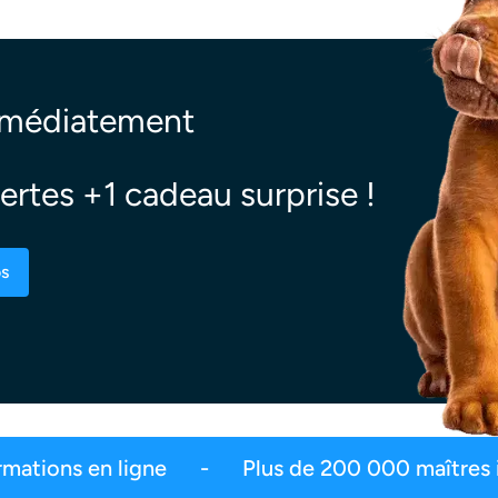
mmédiatement
ertes +1 cadeau surprise !
os
faction
2,5 millions d’abonnés
Plus d