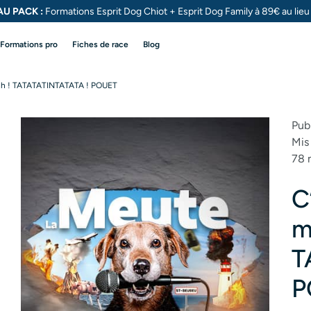
U PACK :
Formations Esprit Dog Chiot + Esprit Dog
Family à 89€ au lie
Formations pro
Fiches de race
Blog
hh ! TATATATINTATATA ! POUET
Pub
Mis
78 
C
m
T
P