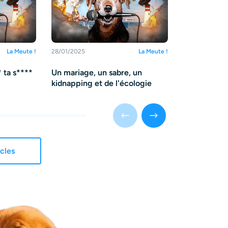
La Meute !
28/01/2025
La Meute !
28/01/2025
 ta s****
Un mariage, un sabre, un
Une appli po
kidnapping et de l'écologie
la maturité)
icles