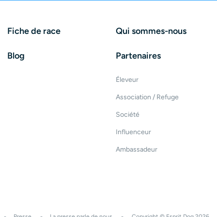
Fiche de race
Qui sommes-nous
Blog
Partenaires
Éleveur
Association / Refuge
Société
Influenceur
Ambassadeur
Presse
La presse parle de nous
Copyright © Esprit Dog 2026