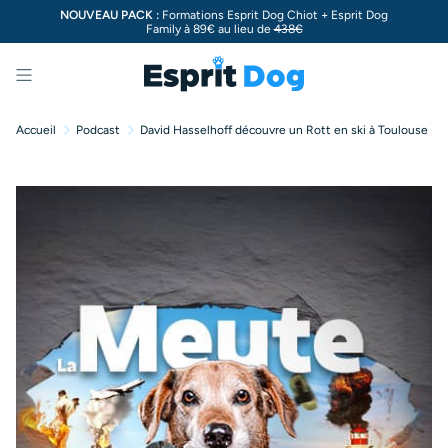
NOUVEAU PACK :
Formations Esprit Dog Chiot + Esprit Dog
Family à 89€ au lieu de
438€
Menu
Accueil
Podcast
David Hasselhoff découvre un Rott en ski à Toulouse