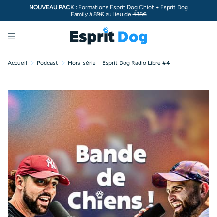
NOUVEAU PACK :
Formations Esprit Dog Chiot + Esprit Dog
Family à 89€ au lieu de
438€
Menu
Accueil
Podcast
Hors-série – Esprit Dog Radio Libre #4