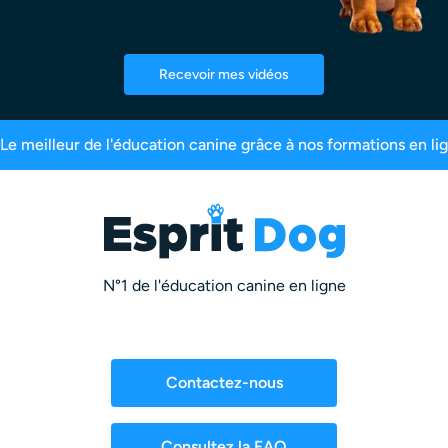
Recevoir mes vidéos
00 maîtres inscrits
99,6% de satisfaction
2,5
N°1 de l'éducation canine en ligne
Contactez-nous
Consultez la FAQ