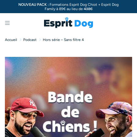
NOUVEAU PACK :
Formations Esprit Dog Chiot + Esprit Dog
Family à 89€ au lieu de
438€
Menu
Accueil
Podcast
Hors série – Sans filtre 4