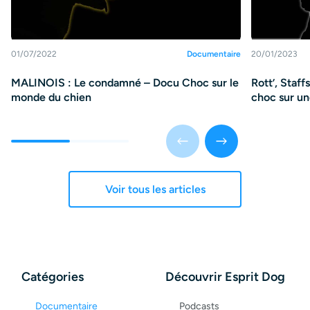
01/07/2022
Documentaire
20/01/2023
MALINOIS : Le condamné – Docu Choc sur le
Rott’, Staff
monde du chien
choc sur une
Voir tous les articles
Catégories
Découvrir Esprit Dog
Documentaire
Podcasts