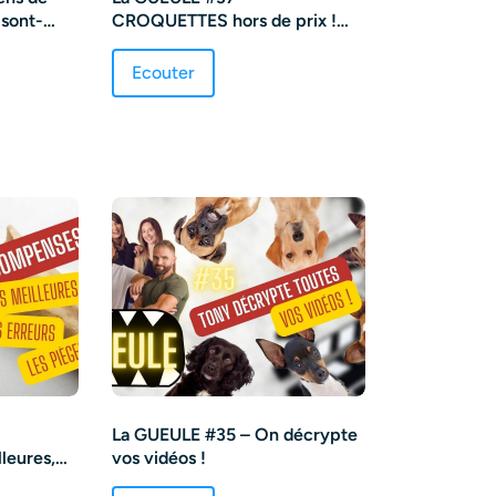
 sont-
CROQUETTES hors de prix !
Pourquoi ? Arnaque ? Astuces ?
Ecouter
La GUEULE #35 – On décrypte
leures,
vos vidéos !