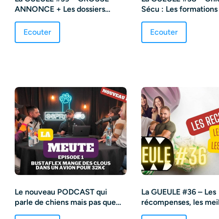
ANNONCE + Les dossiers
Sécu : Les formations
chauds
elles violentes ?
Ecouter
Ecouter
Le nouveau PODCAST qui
La GUEULE #36 – Les
parle de chiens mais pas que…
récompenses, les meil
les pièges !