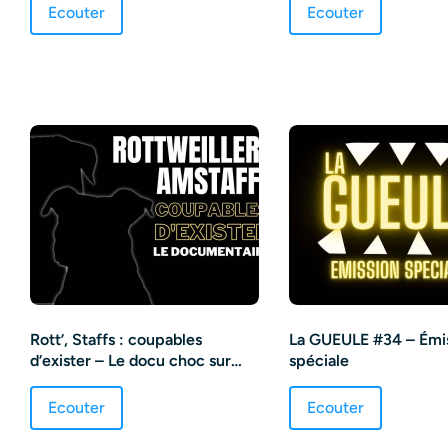
Ecouter
Ecouter
Rott’, Staffs : coupables
La GUEULE #34 – Émi
d’exister – Le docu choc sur
spéciale
une loi raciste
Ecouter
Ecouter