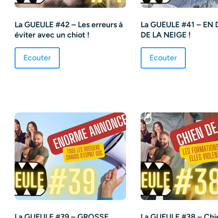
La GUEULE #42 – Les erreurs à
La GUEULE #41 – EN
éviter avec un chiot !
DE LA NEIGE !
Ecouter
Ecouter
La GUEULE #39 – GROSSE
La GUEULE #38 – Chi