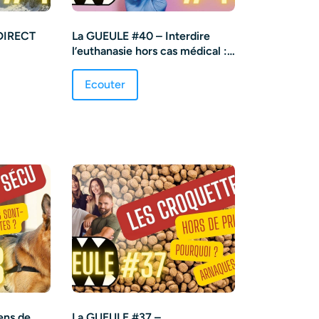
 DIRECT
La GUEULE #40 – Interdire
l’euthanasie hors cas médical :
pour ou contre ?
Ecouter
ens de
La GUEULE #37 –