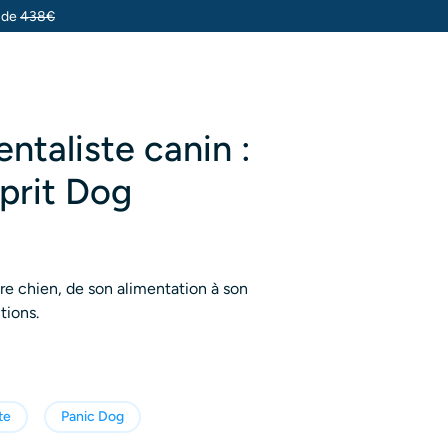
u de
438€
taliste canin :
prit Dog
tre chien, de son alimentation à son
tions.
te
Panic Dog