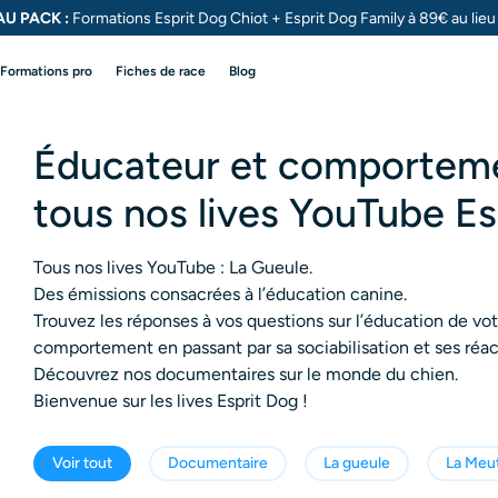
U PACK :
Formations Esprit Dog Chiot + Esprit Dog
Family à 89€ au lie
Formations pro
Fiches de race
Blog
Éducateur et comportemen
tous nos lives YouTube Es
Tous nos lives YouTube : La Gueule.
Des émissions consacrées à l’éducation canine.
Trouvez les réponses à vos questions sur l’éducation de vo
comportement en passant par sa sociabilisation et ses réac
Découvrez nos documentaires sur le monde du chien.
Bienvenue sur les lives Esprit Dog !
Voir tout
Documentaire
La gueule
La Meu