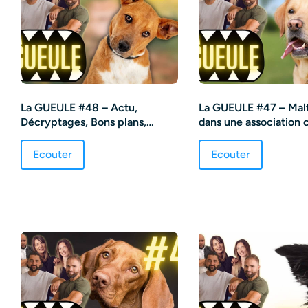
La GUEULE #48 – Actu,
La GUEULE #47 – Malt
Décryptages, Bons plans,
dans une association 
Bonne humeur et Chien !
griffes cassées et éd
Ecouter
Ecouter