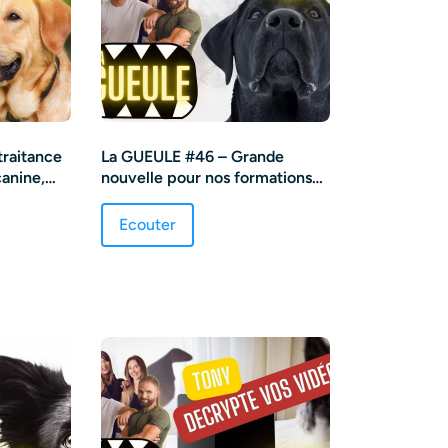
raitance
La GUEULE #46 – Grande
canine,
nouvelle pour nos formations
ucation
et on répond à vos questions
Ecouter