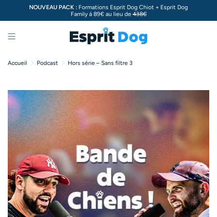
NOUVEAU PACK :
Formations Esprit Dog Chiot + Esprit Dog
Family à 89€ au lieu de
438€
Menu
Accueil
Podcast
Hors série – Sans filtre 3