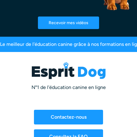
Recevoir mes vidéos
000 maîtres inscrits
99,6% de satisfaction
2,5
N°1 de l'éducation canine en ligne
Contactez-nous
Consultez la FAQ