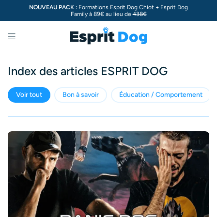
NOUVEAU PACK :
Formations Esprit Dog Chiot + Esprit Dog
Family à 89€ au lieu de
438€
Menu
Index des articles ESPRIT DOG
Voir tout
Bon à savoir
Éducation / Comportement