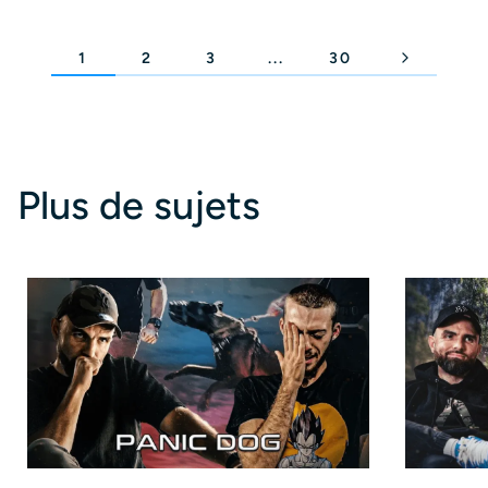
1
2
3
...
30
Plus de sujets