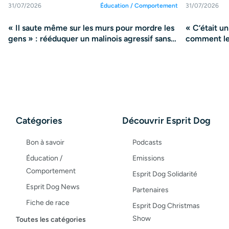
31/07/2026
Éducation / Comportement
31/07/2026
« Il saute même sur les murs pour mordre les
« C’était u
gens » : rééduquer un malinois agressif sans
comment le
violence
changé sa v
Catégories
Découvrir Esprit Dog
Bon à savoir
Podcasts
Éducation /
Emissions
Comportement
Esprit Dog Solidarité
Esprit Dog News
Partenaires
Fiche de race
Esprit Dog Christmas
Maladies du chien
Show
Toutes les catégories