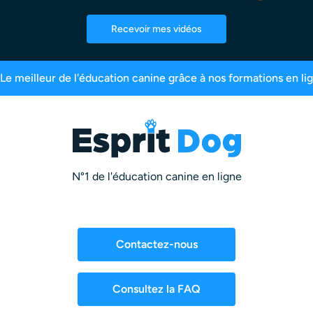
Recevoir mes vidéos
6% de satisfaction
2,5 millions d’abonnés
Plus
N°1 de l'éducation canine en ligne
Contactez-nous
Consultez la FAQ