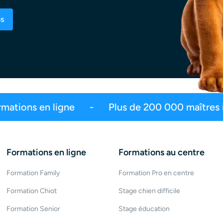
os
faction
2,5 millions d’abonnés
Plus d
Formations en ligne
Formations au centre
Formation Family
Formation Pro en centre
Formation Chiot
Stage chien difficile
Formation Senior
Stage éducation