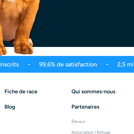
e 550 millions de vues
Le meilleur de l'édu
Fiche de race
Qui sommes-nous
Blog
Partenaires
Éleveur
Association / Refuge