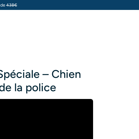
u de
438€
Spéciale – Chien
de la police