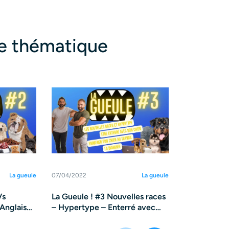
te thématique
La gueule
07/04/2022
La gueule
07/04/2022
Vs
La Gueule ! #3 Nouvelles races
La Gueule !
Anglais
– Hypertype – Enterré avec
retourneme
hiots
son chien