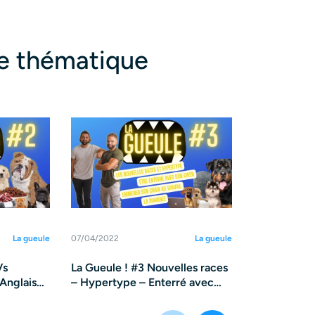
te thématique
La gueule
07/04/2022
La gueule
07/04/2022
Vs
La Gueule ! #3 Nouvelles races
La Gueule !
Anglais
– Hypertype – Enterré avec
retourneme
hiots
son chien