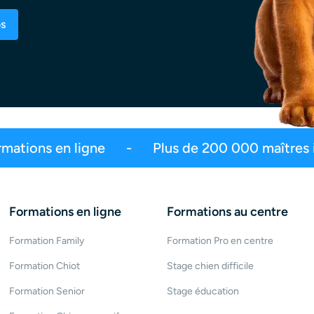
os
99,6% de satisfaction
2,5 millions d’a
Formations en ligne
Formations au centre
Formation Family
Formation Pro en centre
Formation Chiot
Stage chien difficile
Formation Senior
Stage éducation