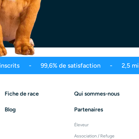
bonnés
Plus de 550 millions de vues
L
Fiche de race
Qui sommes-nous
Blog
Partenaires
Éleveur
Association / Refuge