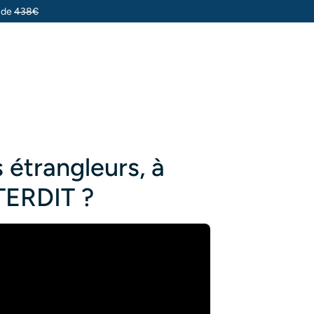
u de
438€
 étrangleurs, à
NTERDIT ?