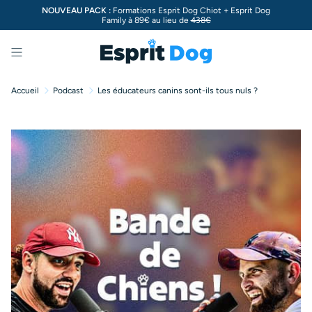
NOUVEAU PACK :
Formations Esprit Dog Chiot + Esprit Dog
Family à 89€ au lieu de
438€
Menu
Accueil
Podcast
Les éducateurs canins sont-ils tous nuls ?