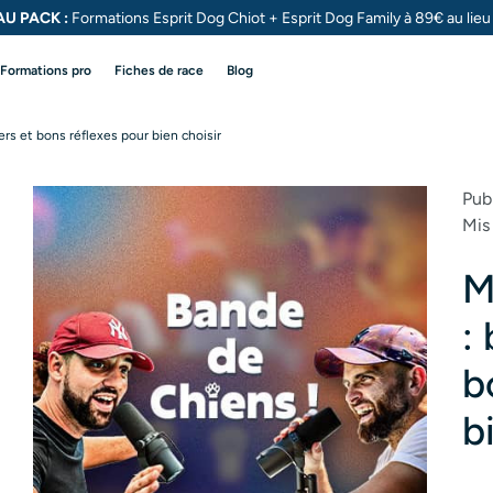
U PACK :
Formations Esprit Dog Chiot + Esprit Dog
Family à 89€ au lie
Formations pro
Fiches de race
Blog
ers et bons réflexes pour bien choisir
Publ
Mis 
M
:
b
b