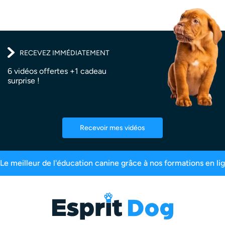
RECEVEZ IMMÉDIATEMENT
6 vidéos offertes +1 cadeau
surprise !
Recevoir mes vidéos
tres inscrits
99,6% de satisfaction
2,5 milli