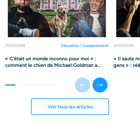
31/07/2026
Éducation / Comportement
31/07/2026
« C’était un monde inconnu pour moi » :
« Il saute 
comment le chien de Michael Goldman a
gens » : ré
changé sa vie
violence
Voir tous les articles