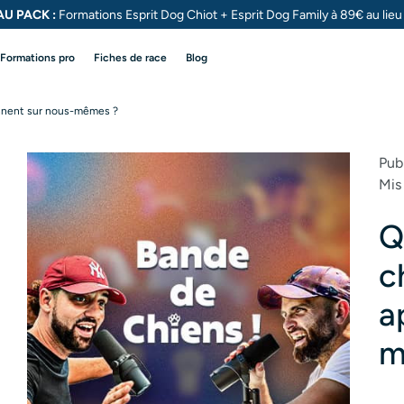
U PACK :
Formations Esprit Dog Chiot + Esprit Dog
Family à 89€ au lie
Formations pro
Fiches de race
Blog
ennent sur nous-mêmes ?
Publ
Mis 
Q
c
a
m