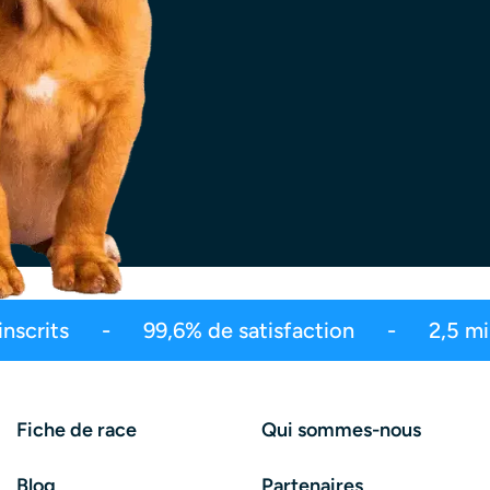
lions de vues
Le meilleur de l'éducation ca
Fiche de race
Qui sommes-nous
Blog
Partenaires