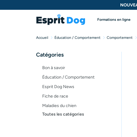
NOUVEA
Formations en ligne
Accueil
Éducation / Comportement
Comportement
Catégories
Bon à savoir
Éducation / Comportement
Esprit Dog News
Fiche de race
Maladies du chien
Toutes les catégories
Opinion
Santé, bien-être
Test de produit