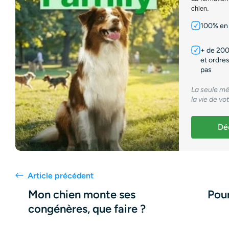
chien.
100% en 
+ de 200
et ordres
pas
La seule mé
la vie de vo
Déc
Article précédent
Mon chien monte ses
Pou
congénères, que faire ?