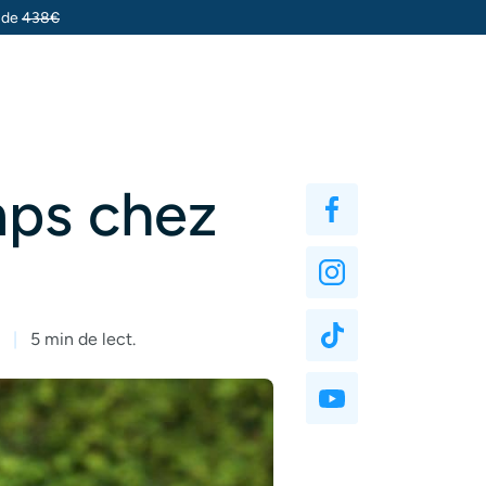
u de
438€
mps chez
5 min de lect.