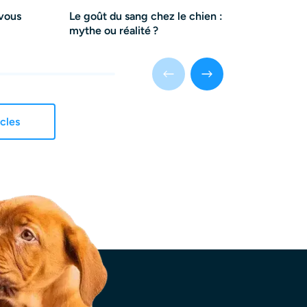
 vous
Le goût du sang chez le chien :
Mon chien e
mythe ou réalité ?
faire ?
icles