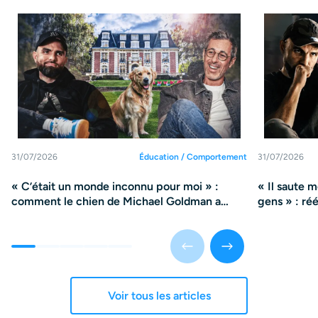
31/07/2026
Éducation / Comportement
31/07/2026
« C’était un monde inconnu pour moi » :
« Il saute 
comment le chien de Michael Goldman a
gens » : ré
changé sa vie
violence
Voir tous les articles