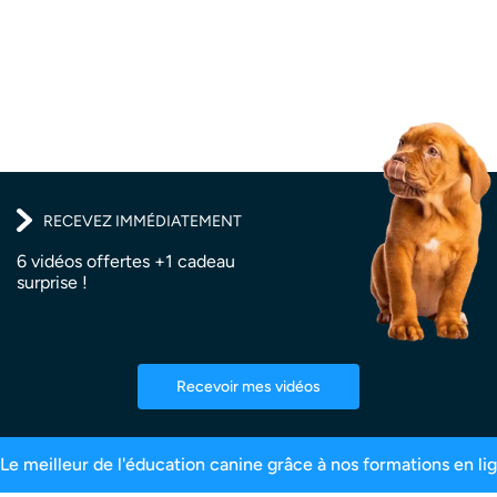
RECEVEZ IMMÉDIATEMENT
6 vidéos offertes +1 cadeau
surprise !
Recevoir mes vidéos
s en ligne
Plus de 200 000 maîtres inscrits
99