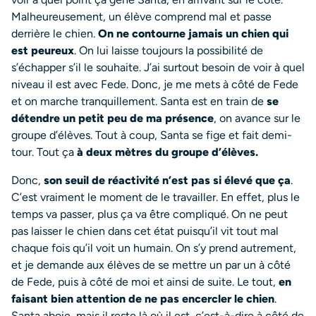
Malheureusement, un élève comprend mal et passe
derrière le chien.
On ne contourne jamais un chien qui
est peureux
. On lui laisse toujours la possibilité de
s’échapper s’il le souhaite. J’ai surtout besoin de voir à quel
niveau il est avec Fede. Donc, je me mets à côté de Fede
et on marche tranquillement. Santa est en train de
se
détendre un petit peu de ma présence
, on avance sur le
groupe d’élèves. Tout à coup, Santa se fige et fait demi-
tour. Tout ça
à deux mètres du groupe d’élèves.
Donc,
son seuil de réactivité n’est pas si élevé que ça
.
C’est vraiment le moment de le travailler. En effet, plus le
temps va passer, plus ça va être compliqué. On ne peut
pas laisser le chien dans cet état puisqu’il vit tout mal
chaque fois qu’il voit un humain. On s’y prend autrement,
et je demande aux élèves de se mettre un par un à côté
de Fede, puis à côté de moi et ainsi de suite. Le tout,
en
faisant bien attention de ne pas encercler le chien
.
Santa aboie, mais il reste là où il est, c’est-à-dire à côté de