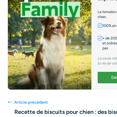
La formation
chien.
100% en 
+ de 200
et ordres
pas
La seule mé
la vie de vo
Déc
Article précédent
Recette de biscuits pour chien : des bisc