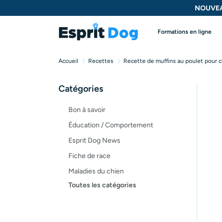
NOUVEA
Formations en ligne
Accueil
Recettes
Recette de muffins au poulet pour 
Catégories
Bon à savoir
Éducation / Comportement
Esprit Dog News
Fiche de race
Maladies du chien
Toutes les catégories
Opinion
Santé, bien-être
Test de produit