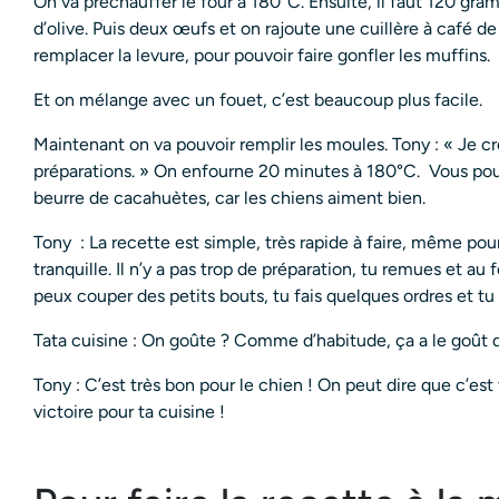
On va préchauffer le four à 180°C. Ensuite, il faut 120 gra
d’olive. Puis deux œufs et on rajoute une cuillère à café 
remplacer la levure, pour pouvoir faire gonfler les muffins.
Et on mélange avec un fouet, c’est beaucoup plus facile.
Maintenant on va pouvoir remplir les moules. Tony : « Je cr
préparations. » On enfourne 20 minutes à 180°C. Vous po
beurre de cacahuètes, car les chiens aiment bien.
Tony : La recette est simple, très rapide à faire, même pou
tranquille. Il n’y a pas trop de préparation, tu remues et au 
peux couper des petits bouts, tu fais quelques ordres et tu 
Tata cuisine : On goûte ? Comme d’habitude, ça a le goût d
Tony : C’est très bon pour le chien ! On peut dire que c’est 
victoire pour ta cuisine !