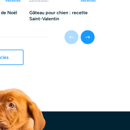
Recettes
22/03/2021
Recettes
28/07/2021
 de Noël
Gâteau pour chien : recette
Glace rafraî
Saint-Valentin
chien !
icles