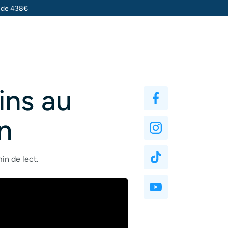
u de
438€
ins au
n
in de lect.