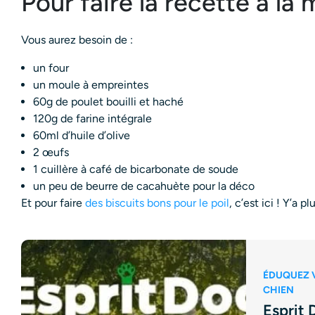
Pour faire la recette à la
Vous aurez besoin de :
un four
un moule à empreintes
60g de poulet bouilli et haché
120g de farine intégrale
60ml d’huile d’olive
2 œufs
1 cuillère à café de bicarbonate de soude
un peu de beurre de cacahuète pour la déco
Et pour faire
des biscuits bons pour le poil
, c’est ici ! Y’a pl
ÉDUQUEZ 
CHIEN
Esprit 