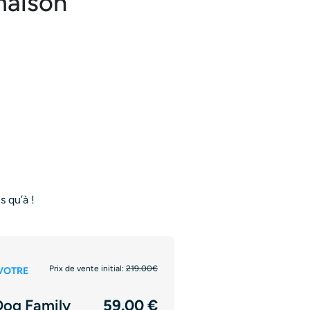
 maison
us qu’à !
Prix de vente initial:
219.00€
VOTRE
Dog Family
59.00 €