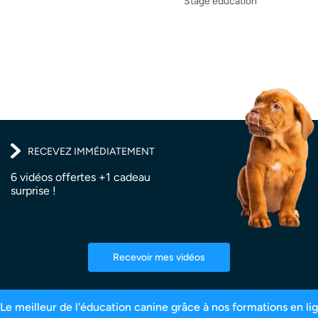
Stage éducation
RECEVEZ IMMÉDIATEMENT
6 vidéos offertes +1 cadeau
surprise !
Recevoir mes vidéos
tres inscrits
99,6% de satisfaction
2,5 millio