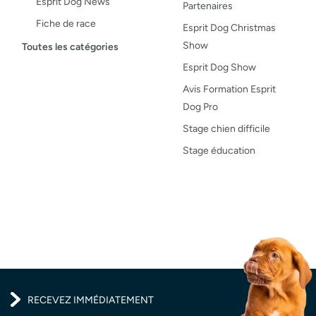
Esprit Dog News
Partenaires
Fiche de race
Esprit Dog Christmas
Maladies du chien
Show
Toutes les catégories
Opinion
Esprit Dog Show
Santé, bien-être
Avis Formation Esprit
Dog Pro
Test de produit
Stage chien difficile
Recettes
Stage éducation
RECEVEZ IMMÉDIATEMENT