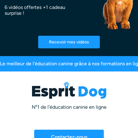
6 vidéos offertes +1 cadeau
surprise !
Recevoir mes vidéos
,6% de satisfaction
2,5 millions d’abonnés
Pl
N°1 de l'éducation canine en ligne
Contactez-nous