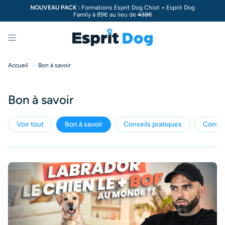
NOUVEAU PACK :
Formations Esprit Dog Chiot + Esprit Dog
Family à 89€ au lieu de
438€
Menu
Accueil
Bon à savoir
Bon à savoir
Voir tout
Bon à savoir
Conseils pratiques
Consei